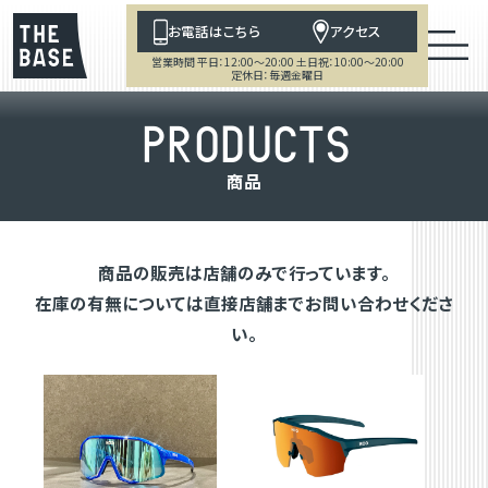
お電話はこちら
アクセス
営業時間 平日：12:00～20:00 土日祝：10:00～20:00
定休日：毎週金曜日
P
R
O
D
U
C
T
S
商
品
商品の販売は店舗のみで行っています。
在庫の有無については直接店舗までお問い合わせくださ
い。