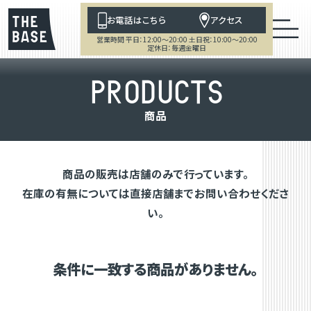
お電話はこちら
アクセス
営業時間 平日：12:00～20:00 土日祝：10:00～20:00
定休日：毎週金曜日
P
R
O
D
U
C
T
S
商
品
商品の販売は店舗のみで行っています。
在庫の有無については直接店舗までお問い合わせくださ
い。
条件に一致する商品がありません。