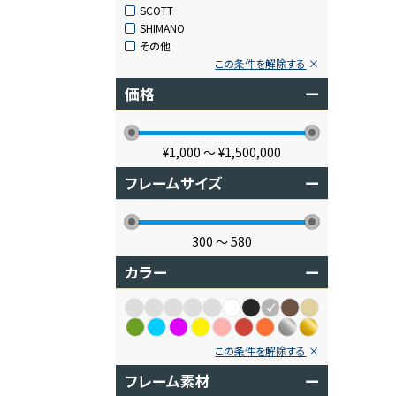
SCOTT
SHIMANO
その他
この条件を解除する
価格
ー
¥1,000
〜
¥1,500,000
フレームサイズ
ー
300
〜
580
カラー
ー
この条件を解除する
フレーム素材
ー