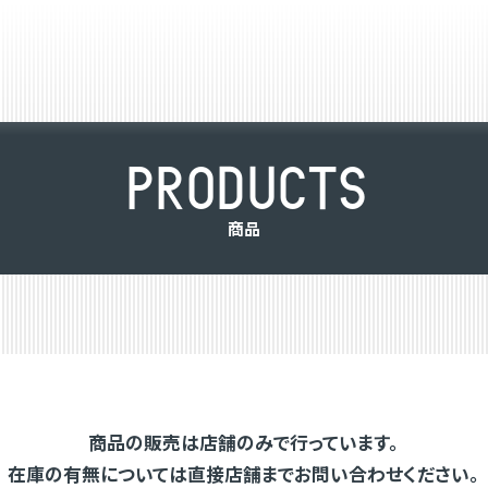
P
R
O
D
U
C
T
S
商
品
商品の販売は店舗のみで行っています。
在庫の有無については直接店舗までお問い合わせください。