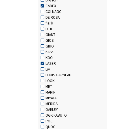
CADEX
COLNAGO
DE ROSA
fizi:k
FUJI
GIANT
GIOS
GIRO
KASK
KOO
LAZER
Liv
LOUIS GARNEAU
LOOK
MET
MARIN
MIYATA
MERIDA
OAKLEY
OGK KABUTO
POC
QUOC