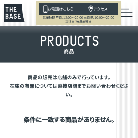
お電話はこちら
アクセス
営業時間 平日：12:00～20:00 土日祝：10:00～20:00
定休日：毎週金曜日
P
R
O
D
U
C
T
S
商
品
商品の販売は店舗のみで行っています。
在庫の有無については直接店舗までお問い合わせくださ
い。
条件に一致する商品がありません。