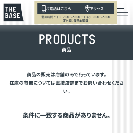
お電話はこちら
アクセス
営業時間 平日：12:00～20:00 土日祝：10:00～20:00
定休日：毎週金曜日
P
R
O
D
U
C
T
S
商
品
商品の販売は店舗のみで行っています。
在庫の有無については直接店舗までお問い合わせくださ
い。
条件に一致する商品がありません。