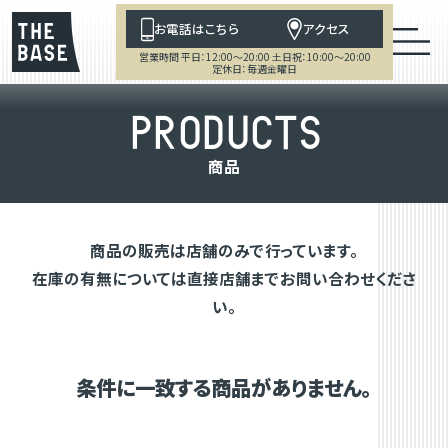
お電話はこちら
アクセス
営業時間 平日：12:00～20:00 土日祝：10:00～20:00
定休日：毎週金曜日
P
R
O
D
U
C
T
S
商
品
商品の販売は店舗のみで行っています。
在庫の有無については直接店舗までお問い合わせくださ
い。
条件に一致する商品がありません。