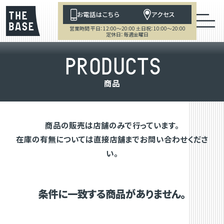
お電話はこちら
アクセス
営業時間 平日：12:00～20:00 土日祝：10:00～20:00
定休日：毎週金曜日
P
R
O
D
U
C
T
S
商
品
商品の販売は店舗のみで行っています。
在庫の有無については直接店舗までお問い合わせくださ
い。
条件に一致する商品がありません。