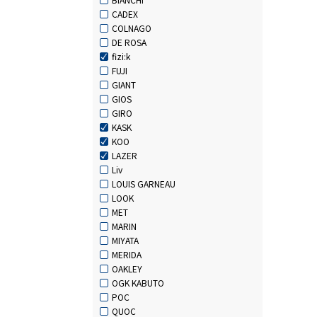
CADEX
COLNAGO
DE ROSA
fizi:k
FUJI
GIANT
GIOS
GIRO
KASK
KOO
LAZER
Liv
LOUIS GARNEAU
LOOK
MET
MARIN
MIYATA
MERIDA
OAKLEY
OGK KABUTO
POC
QUOC