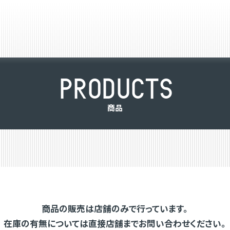
P
R
O
D
U
C
T
S
商
品
商品の販売は店舗のみで行っています。
在庫の有無については直接店舗までお問い合わせください。