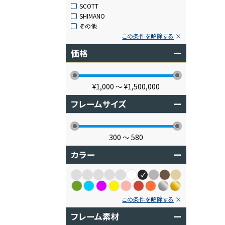
SCOTT
SHIMANO
その他
この条件を解除する
価格
ー
¥1,000
〜
¥1,500,000
フレームサイズ
ー
300
〜
580
カラー
ー
この条件を解除する
フレーム素材
ー