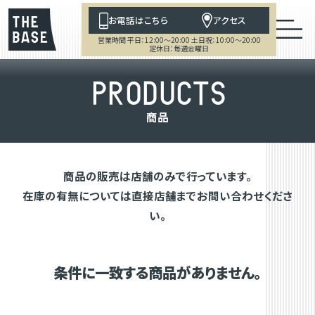
お電話はこちら
アクセス
営業時間 平日：12:00～20:00 土日祝：10:00～20:00
定休日：毎週金曜日
P
R
O
D
U
C
T
S
商
品
商品の販売は店舗のみで行っています。
在庫の有無については直接店舗までお問い合わせくださ
い。
条件に一致する商品がありません。