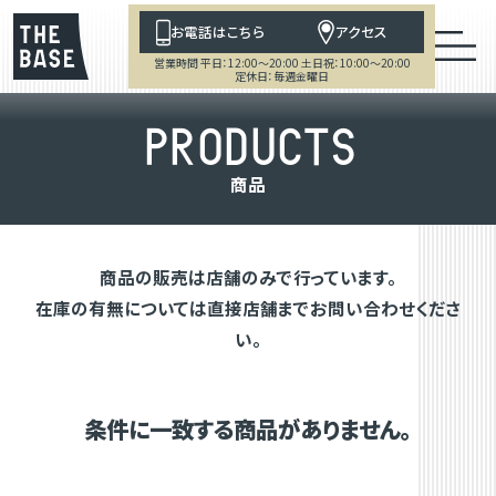
お電話はこちら
アクセス
営業時間 平日：12:00～20:00 土日祝：10:00～20:00
定休日：毎週金曜日
P
R
O
D
U
C
T
S
商
品
商品の販売は店舗のみで行っています。
在庫の有無については直接店舗までお問い合わせくださ
い。
条件に一致する商品がありません。