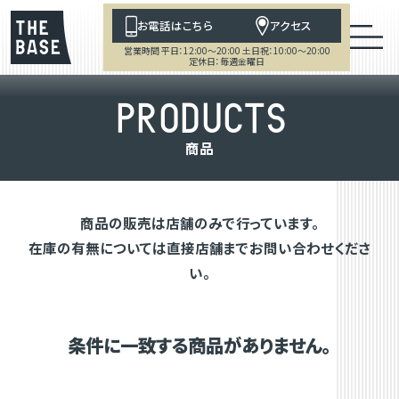
お電話はこちら
アクセス
営業時間 平日：12:00～20:00 土日祝：10:00～20:00
定休日：毎週金曜日
P
R
O
D
U
C
T
S
商
品
商品の販売は店舗のみで行っています。
在庫の有無については直接店舗までお問い合わせくださ
い。
条件に一致する商品がありません。