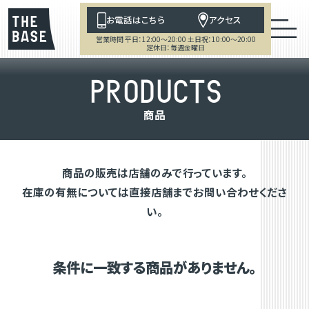
お電話はこちら
アクセス
営業時間 平日：12:00～20:00 土日祝：10:00～20:00
定休日：毎週金曜日
P
R
O
D
U
C
T
S
商
品
商品の販売は店舗のみで行っています。
在庫の有無については直接店舗までお問い合わせくださ
い。
条件に一致する商品がありません。