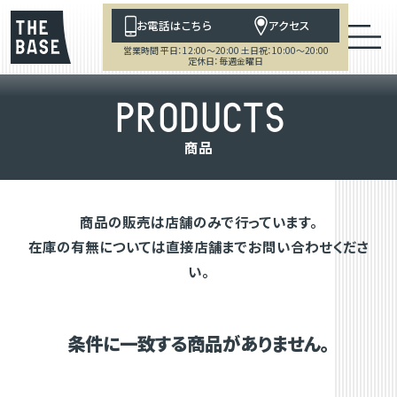
お電話はこちら
アクセス
営業時間 平日：12:00～20:00 土日祝：10:00～20:00
定休日：毎週金曜日
P
R
O
D
U
C
T
S
商
品
商品の販売は店舗のみで行っています。
在庫の有無については直接店舗までお問い合わせくださ
い。
条件に一致する商品がありません。