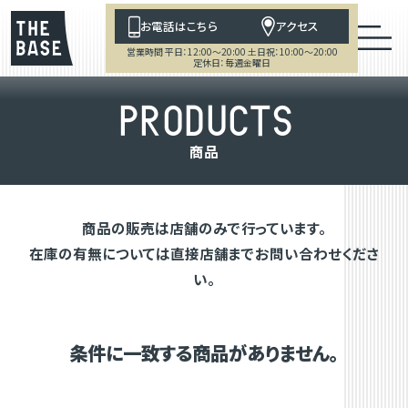
お電話はこちら
アクセス
営業時間 平日：12:00～20:00 土日祝：10:00～20:00
定休日：毎週金曜日
P
R
O
D
U
C
T
S
商
品
商品の販売は店舗のみで行っています。
在庫の有無については直接店舗までお問い合わせくださ
い。
条件に一致する商品がありません。