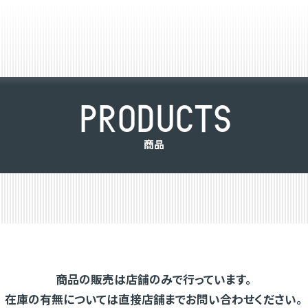
P
R
O
D
U
C
T
S
商
品
商品の販売は店舗のみで行っています。
在庫の有無については直接店舗までお問い合わせください。