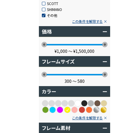
SCOTT
SHIMANO
その他
この条件を解除する
価格
ー
¥1,000
〜
¥1,500,000
フレームサイズ
ー
300
〜
580
カラー
ー
この条件を解除する
フレーム素材
ー