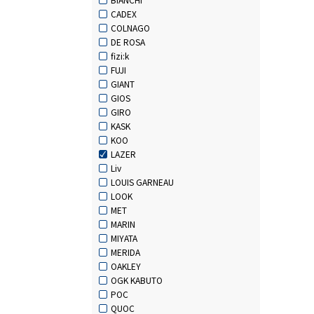
CADEX
COLNAGO
DE ROSA
fizi:k
FUJI
GIANT
GIOS
GIRO
KASK
KOO
LAZER
Liv
LOUIS GARNEAU
LOOK
MET
MARIN
MIYATA
MERIDA
OAKLEY
OGK KABUTO
POC
QUOC