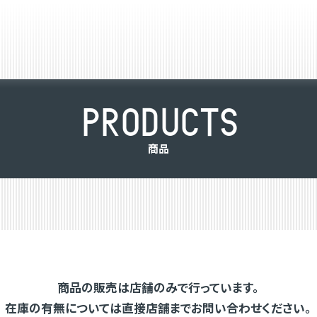
P
R
O
D
U
C
T
S
商
品
商品の販売は店舗のみで行っています。
在庫の有無については直接店舗までお問い合わせください。