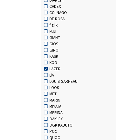
CADEX
COLNAGO
DE ROSA
fizi:k
FUJI
GIANT
GIOS
GIRO
KASK
KOO
LAZER
Liv
LOUIS GARNEAU
LOOK
MET
MARIN
MIYATA
MERIDA
OAKLEY
OGK KABUTO
POC
QUOC