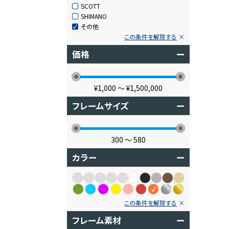
SCOTT
SHIMANO
その他
この条件を解除する
価格
ー
¥1,000
〜
¥1,500,000
フレームサイズ
ー
300
〜
580
カラー
ー
この条件を解除する
フレーム素材
ー