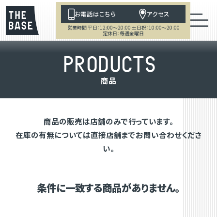
お電話はこちら
アクセス
営業時間 平日：12:00～20:00 土日祝：10:00～20:00
定休日：毎週金曜日
P
R
O
D
U
C
T
S
商
品
商品の販売は店舗のみで行っています。
在庫の有無については直接店舗までお問い合わせくださ
い。
条件に一致する商品がありません。