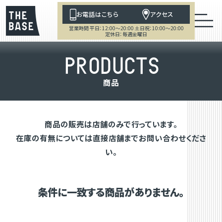
お電話はこちら
アクセス
営業時間 平日：12:00～20:00 土日祝：10:00～20:00
定休日：毎週金曜日
P
R
O
D
U
C
T
S
商
品
商品の販売は店舗のみで行っています。
在庫の有無については直接店舗までお問い合わせくださ
い。
条件に一致する商品がありません。