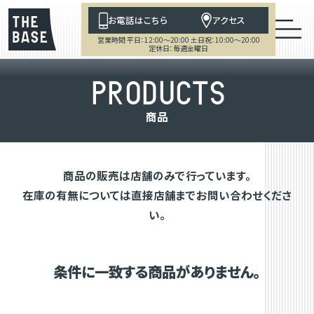
お電話はこちら
アクセス
営業時間 平日：12:00～20:00 土日祝：10:00～20:00
定休日：毎週金曜日
P
R
O
D
U
C
T
S
商
品
商品の販売は店舗のみで行っています。
在庫の有無については直接店舗までお問い合わせくださ
い。
条件に一致する商品がありません。