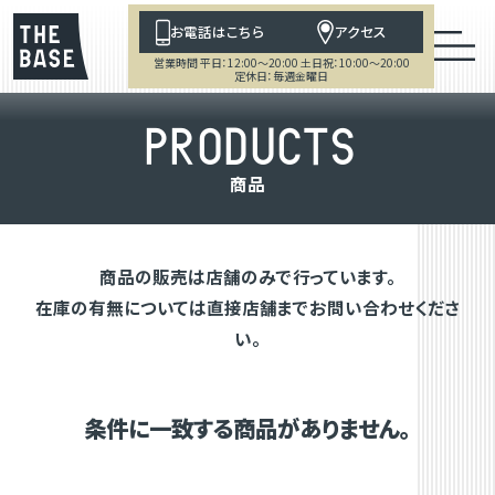
お電話はこちら
アクセス
営業時間 平日：12:00～20:00 土日祝：10:00～20:00
定休日：毎週金曜日
P
R
O
D
U
C
T
S
商
品
商品の販売は店舗のみで行っています。
在庫の有無については直接店舗までお問い合わせくださ
い。
条件に一致する商品がありません。