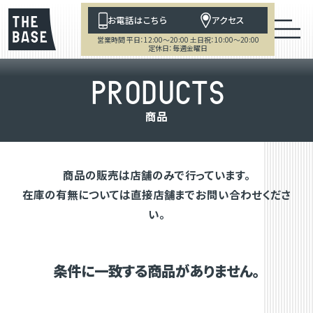
お電話はこちら
アクセス
営業時間 平日：12:00～20:00 土日祝：10:00～20:00
定休日：毎週金曜日
P
R
O
D
U
C
T
S
商
品
商品の販売は店舗のみで行っています。
在庫の有無については直接店舗までお問い合わせくださ
い。
条件に一致する商品がありません。