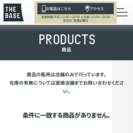
お電話はこちら
アクセス
営業時間 平日：12:00～20:00 土日祝：10:00～20:00
定休日：毎週金曜日
P
R
O
D
U
C
T
S
商
品
商品の販売は店舗のみで行っています。
在庫の有無については直接店舗までお問い合わせくださ
い。
条件に一致する商品がありません。