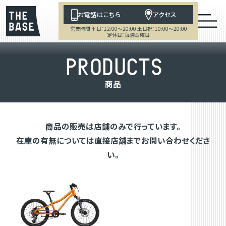
お電話はこちら
アクセス
営業時間 平日：12:00～20:00 土日祝：10:00～20:00
定休日：毎週金曜日
P
R
O
D
U
C
T
S
商
品
商品の販売は店舗のみで行っています。
在庫の有無については直接店舗までお問い合わせくださ
い。