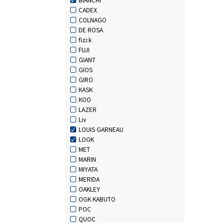
CADEX
COLNAGO
DE ROSA
fizi:k
FUJI
GIANT
GIOS
GIRO
KASK
KOO
LAZER
Liv
LOUIS GARNEAU
LOOK
MET
MARIN
MIYATA
MERIDA
OAKLEY
OGK KABUTO
POC
QUOC