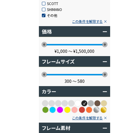
SCOTT
SHIMANO
その他
この条件を解除する
価格
ー
¥1,000
〜
¥1,500,000
フレームサイズ
ー
300
〜
580
カラー
ー
この条件を解除する
フレーム素材
ー