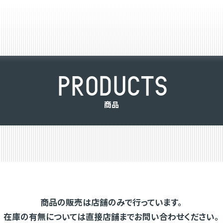
P
R
O
D
U
C
T
S
商
品
商品の販売は店舗のみで行っています。
在庫の有無については直接店舗までお問い合わせください。