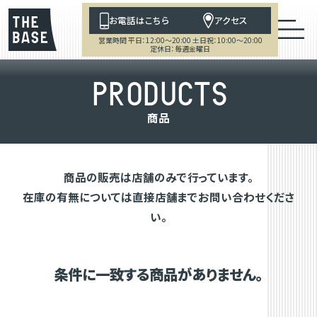
お電話はこちら
アクセス
営業時間 平日：12:00～20:00 土日祝：10:00～20:00
定休日：毎週金曜日
P
R
O
D
U
C
T
S
商
品
商品の販売は店舗のみで行っています。
在庫の有無については直接店舗までお問い合わせくださ
い。
条件に一致する商品がありません。