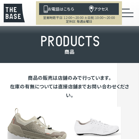
お電話はこちら
アクセス
営業時間 平日：12:00～20:00 土日祝：10:00～20:00
定休日：毎週金曜日
P
R
O
D
U
C
T
S
商
品
商品の販売は店舗のみで行っています。
在庫の有無については直接店舗までお問い合わせくださ
い。