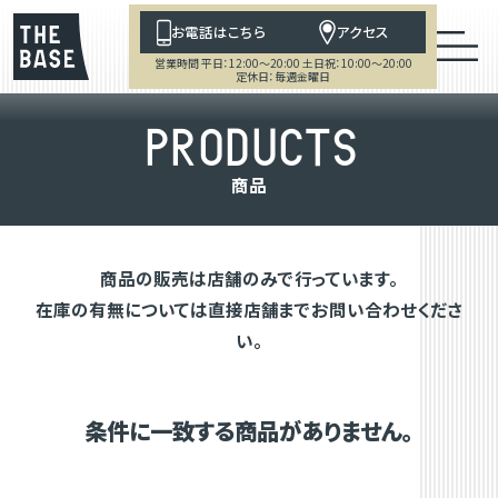
お電話はこちら
アクセス
営業時間 平日：12:00～20:00 土日祝：10:00～20:00
定休日：毎週金曜日
P
R
O
D
U
C
T
S
商
品
商品の販売は店舗のみで行っています。
在庫の有無については直接店舗までお問い合わせくださ
い。
条件に一致する商品がありません。