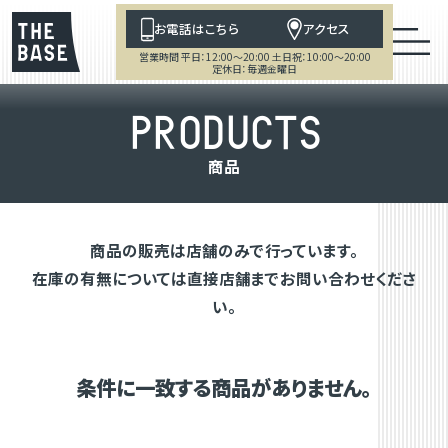
お電話はこちら
アクセス
営業時間 平日：12:00～20:00 土日祝：10:00～20:00
定休日：毎週金曜日
P
R
O
D
U
C
T
S
商
品
商品の販売は店舗のみで行っています。
在庫の有無については直接店舗までお問い合わせくださ
い。
条件に一致する商品がありません。