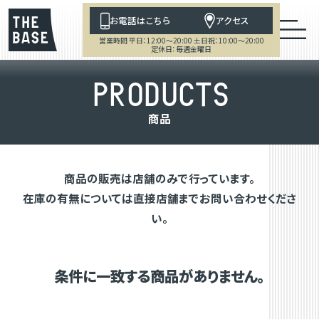
お電話はこちら
アクセス
営業時間 平日：12:00～20:00 土日祝：10:00～20:00
定休日：毎週金曜日
P
R
O
D
U
C
T
S
商
品
商品の販売は店舗のみで行っています。
在庫の有無については直接店舗までお問い合わせくださ
い。
条件に一致する商品がありません。