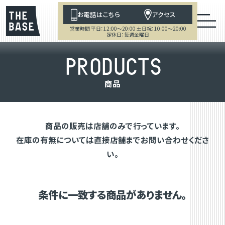
お電話はこちら
アクセス
営業時間 平日：12:00～20:00 土日祝：10:00～20:00
定休日：毎週金曜日
P
R
O
D
U
C
T
S
商
品
商品の販売は店舗のみで行っています。
在庫の有無については直接店舗までお問い合わせくださ
い。
条件に一致する商品がありません。