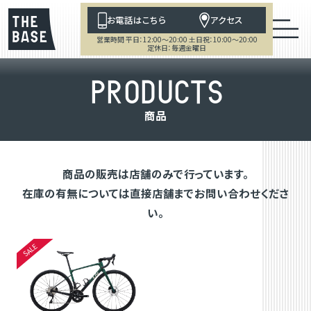
お電話はこちら
アクセス
営業時間 平日：12:00～20:00 土日祝：10:00～20:00
定休日：毎週金曜日
P
R
O
D
U
C
T
S
商
品
商品の販売は店舗のみで行っています。
在庫の有無については直接店舗までお問い合わせくださ
い。