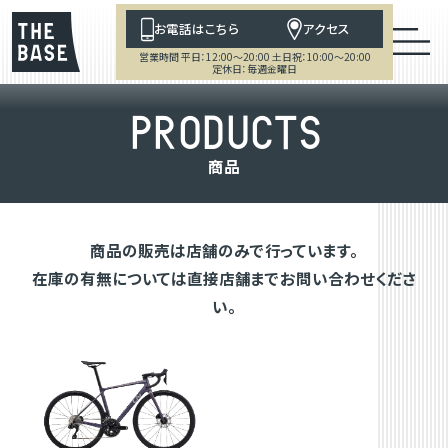
お電話はこちら
アクセス
営業時間 平日：12:00～20:00 土日祝：10:00～20:00
定休日：毎週金曜日
P
R
O
D
U
C
T
S
商
品
商品の販売は店舗のみで行っています。
在庫の有無については直接店舗までお問い合わせくださ
い。