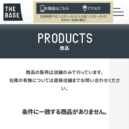
お電話はこちら
アクセス
営業時間 平日：12:00～20:00 土日祝：10:00～20:00
定休日：毎週金曜日
P
R
O
D
U
C
T
S
商
品
商品の販売は店舗のみで行っています。
在庫の有無については直接店舗までお問い合わせくださ
い。
条件に一致する商品がありません。