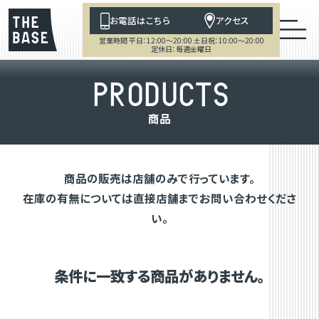
お電話はこちら
アクセス
営業時間 平日：12:00～20:00 土日祝：10:00～20:00
定休日：毎週金曜日
P
R
O
D
U
C
T
S
商
品
商品の販売は店舗のみで行っています。
在庫の有無については直接店舗までお問い合わせくださ
い。
条件に一致する商品がありません。