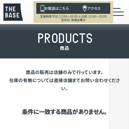
お電話はこちら
アクセス
営業時間 平日：12:00～20:00 土日祝：10:00～20:00
定休日：毎週金曜日
P
R
O
D
U
C
T
S
商
品
商品の販売は店舗のみで行っています。
在庫の有無については直接店舗までお問い合わせくださ
い。
条件に一致する商品がありません。