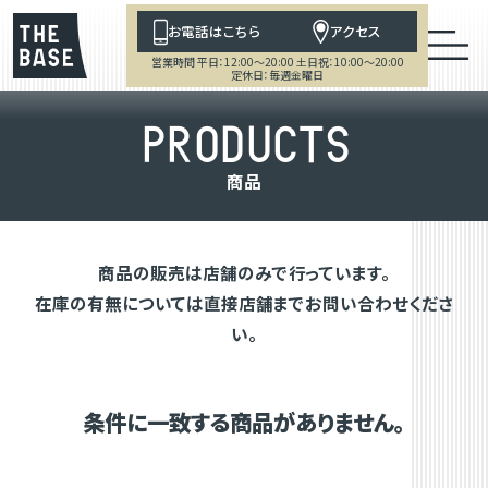
お電話はこちら
アクセス
営業時間 平日：12:00～20:00 土日祝：10:00～20:00
定休日：毎週金曜日
P
R
O
D
U
C
T
S
商
品
商品の販売は店舗のみで行っています。
在庫の有無については直接店舗までお問い合わせくださ
い。
条件に一致する商品がありません。