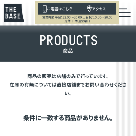
お電話はこちら
アクセス
営業時間 平日：12:00～20:00 土日祝：10:00～20:00
定休日：毎週金曜日
P
R
O
D
U
C
T
S
商
品
商品の販売は店舗のみで行っています。
在庫の有無については直接店舗までお問い合わせくださ
い。
条件に一致する商品がありません。