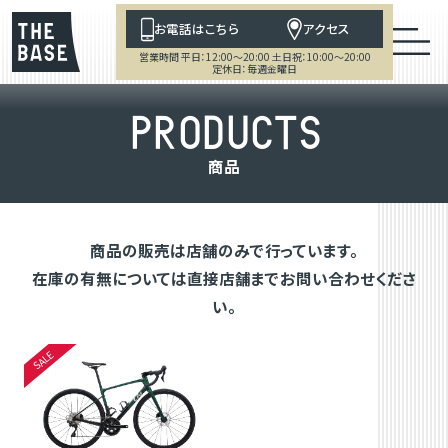
お電話はこちら
アクセス
営業時間 平日：12:00～20:00 土日祝：10:00～20:00
定休日：毎週金曜日
P
R
O
D
U
C
T
S
商
品
商品の販売は店舗のみで行っています。
在庫の有無については直接店舗までお問い合わせくださ
い。