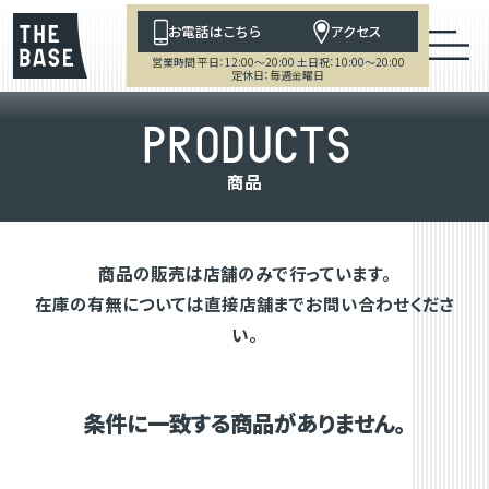
お電話はこちら
アクセス
営業時間 平日：12:00～20:00 土日祝：10:00～20:00
定休日：毎週金曜日
P
R
O
D
U
C
T
S
商
品
商品の販売は店舗のみで行っています。
在庫の有無については直接店舗までお問い合わせくださ
い。
条件に一致する商品がありません。