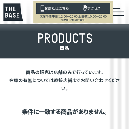
お電話はこちら
アクセス
営業時間 平日：12:00～20:00 土日祝：10:00～20:00
定休日：毎週金曜日
P
R
O
D
U
C
T
S
商
品
商品の販売は店舗のみで行っています。
在庫の有無については直接店舗までお問い合わせくださ
い。
条件に一致する商品がありません。