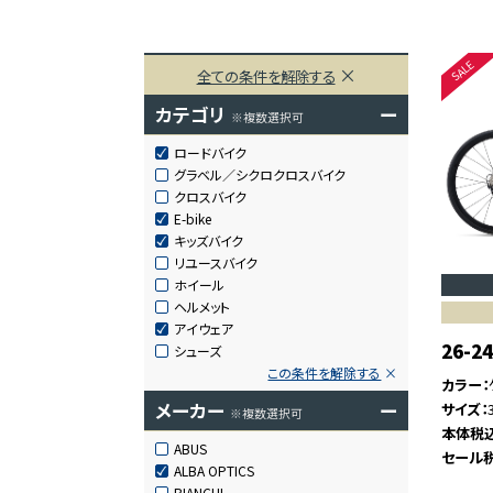
全ての条件を解除する
カテゴリ
ー
※複数選択可
ロードバイク
グラベル／シクロクロスバイク
クロスバイク
E-bike
キッズバイク
リユースバイク
ホイール
ヘルメット
アイウェア
26-2
シューズ
この条件を解除する
カラー
メーカー
ー
サイズ
※複数選択可
本体税
ABUS
セール
ALBA OPTICS
BIANCHI