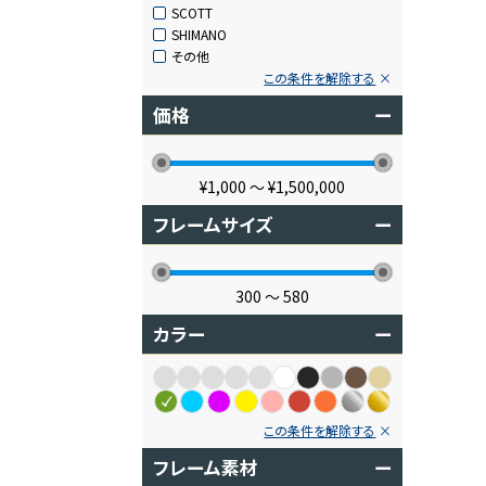
SCOTT
SHIMANO
その他
この条件を解除する
価格
ー
¥1,000
〜
¥1,500,000
フレームサイズ
ー
300
〜
580
カラー
ー
この条件を解除する
フレーム素材
ー