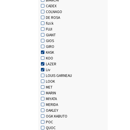
CADEX
COLNAGO
DE ROSA
fizi:k
FUJI
GIANT
GIOS
GIRO
KASK
KOO
LAZER
Liv
LOUIS GARNEAU
LOOK
MET
MARIN
MIYATA
MERIDA
OAKLEY
OGK KABUTO
POC
QUOC