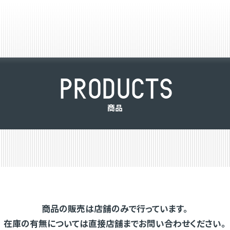
P
R
O
D
U
C
T
S
商
品
商品の販売は店舗のみで行っています。
在庫の有無については直接店舗までお問い合わせください。