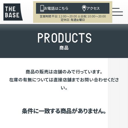
お電話はこちら
アクセス
営業時間 平日：12:00～20:00 土日祝：10:00～20:00
定休日：毎週金曜日
P
R
O
D
U
C
T
S
商
品
商品の販売は店舗のみで行っています。
在庫の有無については直接店舗までお問い合わせくださ
い。
条件に一致する商品がありません。