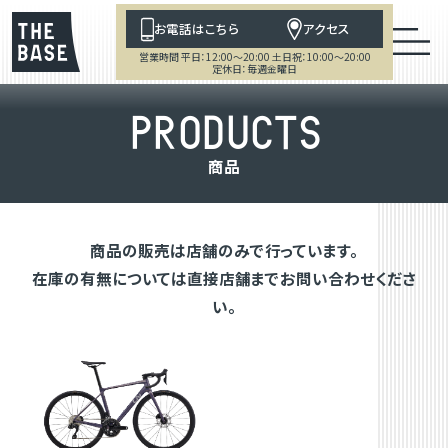
お電話はこちら
アクセス
営業時間 平日：12:00～20:00 土日祝：10:00～20:00
定休日：毎週金曜日
P
R
O
D
U
C
T
S
商
品
商品の販売は店舗のみで行っています。
在庫の有無については直接店舗までお問い合わせくださ
い。