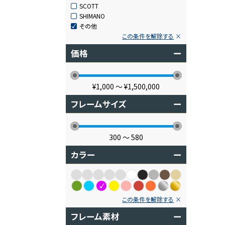
SCOTT
SHIMANO
その他
この条件を解除する
価格
ー
¥1,000
〜
¥1,500,000
フレームサイズ
ー
300
〜
580
カラー
ー
この条件を解除する
フレーム素材
ー