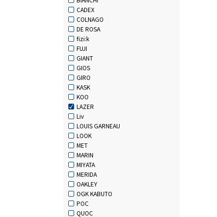
CADEX
COLNAGO
DE ROSA
fizi:k
FUJI
GIANT
GIOS
GIRO
KASK
KOO
LAZER
Liv
LOUIS GARNEAU
LOOK
MET
MARIN
MIYATA
MERIDA
OAKLEY
OGK KABUTO
POC
QUOC