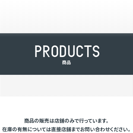
P
R
O
D
U
C
T
S
商
品
商品の販売は店舗のみで行っています。
在庫の有無については直接店舗までお問い合わせください。