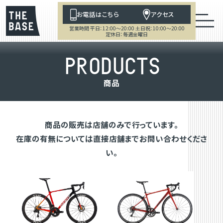
お電話はこちら
アクセス
営業時間 平日：12:00～20:00 土日祝：10:00～20:00
定休日：毎週金曜日
P
R
O
D
U
C
T
S
商
品
商品の販売は店舗のみで行っています。
在庫の有無については直接店舗までお問い合わせくださ
い。