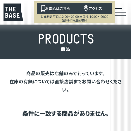
お電話はこちら
アクセス
営業時間 平日：12:00～20:00 土日祝：10:00～20:00
定休日：毎週金曜日
P
R
O
D
U
C
T
S
商
品
商品の販売は店舗のみで行っています。
在庫の有無については直接店舗までお問い合わせくださ
い。
条件に一致する商品がありません。