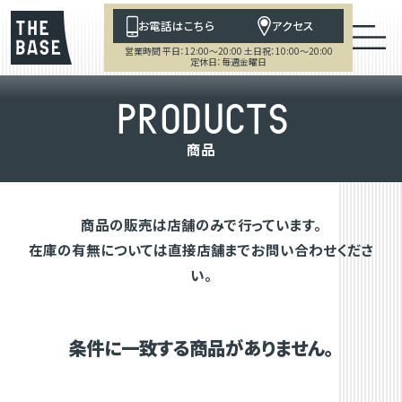
お電話はこちら
アクセス
営業時間 平日：12:00～20:00 土日祝：10:00～20:00
定休日：毎週金曜日
P
R
O
D
U
C
T
S
商
品
商品の販売は店舗のみで行っています。
在庫の有無については直接店舗までお問い合わせくださ
い。
条件に一致する商品がありません。