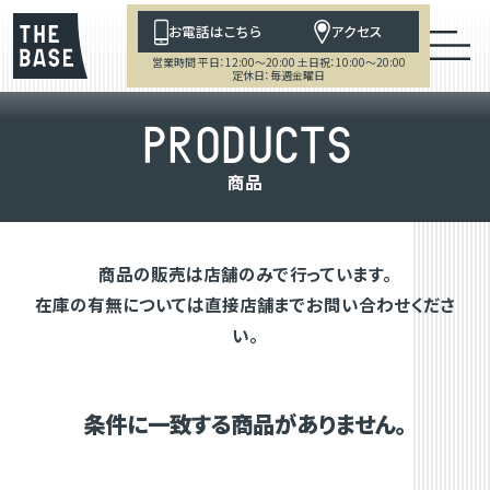
お電話はこちら
アクセス
営業時間 平日：12:00～20:00 土日祝：10:00～20:00
定休日：毎週金曜日
P
R
O
D
U
C
T
S
商
品
商品の販売は店舗のみで行っています。
在庫の有無については直接店舗までお問い合わせくださ
い。
条件に一致する商品がありません。