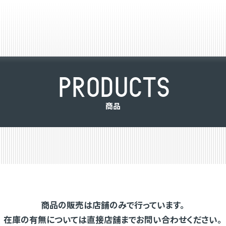
P
R
O
D
U
C
T
S
商
品
商品の販売は店舗のみで行っています。
在庫の有無については直接店舗までお問い合わせください。