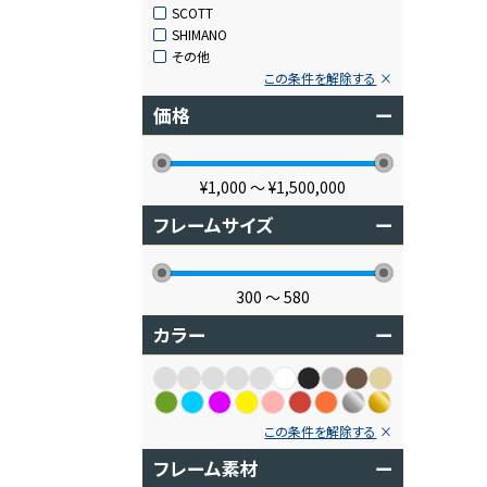
SCOTT
SHIMANO
その他
この条件を解除する
価格
ー
¥1,000
〜
¥1,500,000
フレームサイズ
ー
300
〜
580
カラー
ー
この条件を解除する
フレーム素材
ー