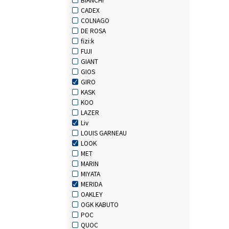
CADEX
COLNAGO
DE ROSA
fizi:k
FUJI
GIANT
GIOS
GIRO
KASK
KOO
LAZER
Liv
LOUIS GARNEAU
LOOK
MET
MARIN
MIYATA
MERIDA
OAKLEY
OGK KABUTO
POC
QUOC