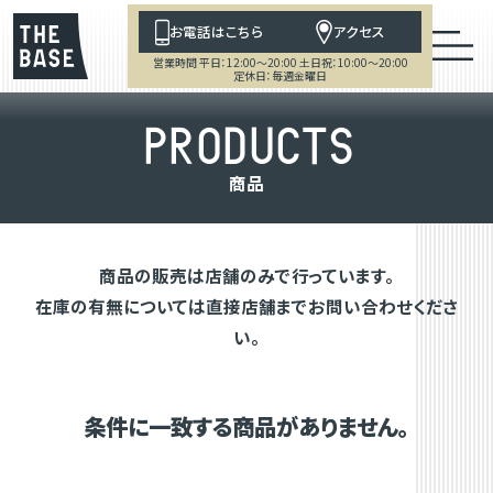
お電話はこちら
アクセス
営業時間 平日：12:00～20:00 土日祝：10:00～20:00
定休日：毎週金曜日
P
R
O
D
U
C
T
S
商
品
商品の販売は店舗のみで行っています。
在庫の有無については直接店舗までお問い合わせくださ
い。
条件に一致する商品がありません。